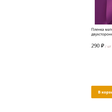
Пленка матовая двухсторонняя
Пленка мат
розовая беж/коралловый
двухсторон
58см*10м±5% 65мкм
65мкм
103 ₽
290 ₽
/ шт
/ шт
В корзину
В корз