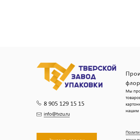
Прои
флор
Мы про
товаро
8 905 129 15 15
картон
нашим 
info@tvzu.ru
Полити
данных