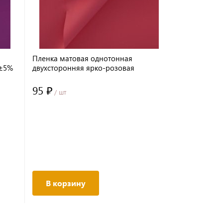
Пленка матовая однотонная
Пленка мат
м±5%
двухсторонняя ярко-розовая
розовая бе
48см*10м±5% 65мкм
58см*10м±
95 ₽
103 ₽
/ шт
/ шт
В корзину
В корз