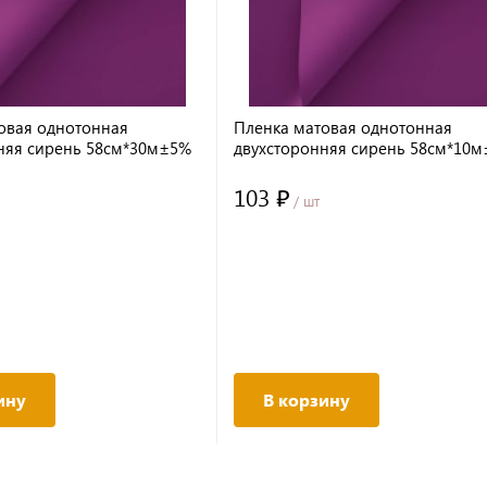
овая однотонная
Пленка матовая однотонная
няя сирень 58см*30м±5%
двухсторонняя сирень 58см*10
65мкм
103 ₽
/ шт
ину
В корзину