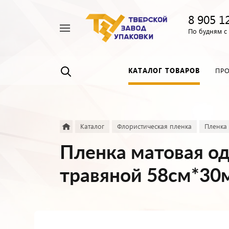
8 905 1
Например,
По будням с 
Пленка
Найти
везде
прозрачная
КАТАЛОГ ТОВАРОВ
ПР
Каталог
Флористическая пленка
Пленка
Пленка матовая о
травяной 58см*3