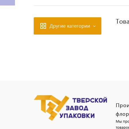
Това
Другие категории
Прои
флор
Мы про
товаро