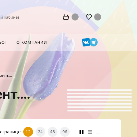
й кабинет
БОТ
О КОМПАНИИ
нт....
т....
 странице:
12
24
48
96