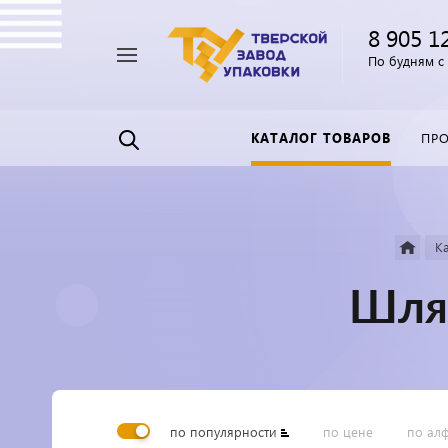
8 905 1
Например,
По будням с 
Пленка
Найти
везде
прозрачная
КАТАЛОГ ТОВАРОВ
ПР
Ка
Шляп
по популярности
по цене
по ал