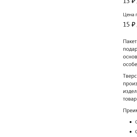
13 ₽
Цена 
15 ₽
Пакет
подар
основ
особе
Тверс
произ
издел
товар
Преим