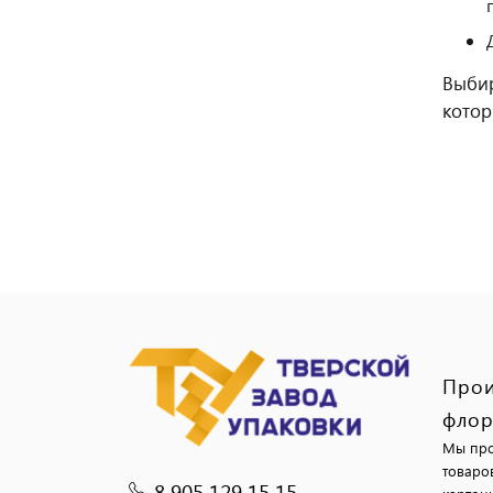
Выбир
котор
Прои
флор
Мы про
товаро
8 905 129 15 15