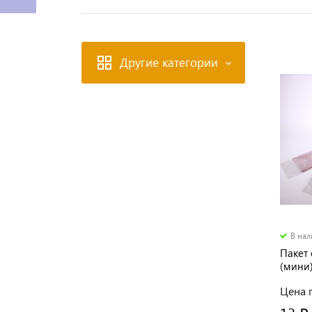
Другие категории
В на
Пакет 
(мини
Цена п