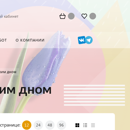
й кабинет
БОТ
О КОМПАНИИ
тким дном
ким дном
 странице:
12
24
48
96