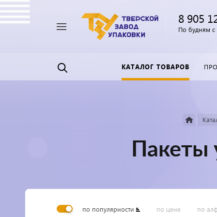
8 905 1
Например,
По будням с 
Пленка
Найти
везде
прозрачная
КАТАЛОГ ТОВАРОВ
ПР
Ката
Пакеты 
по популярности
по цене
по ал