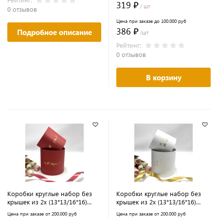
319 ₽
/ шт
розовая гвоздика
0 отзывов
Цена при заказе до 100.000 руб
386 ₽
Подробное описание
/шт
Рейтинг:
0 отзывов
В корзину
Коробки круглые набор без
Коробки круглые набор без
крышек из 2х (13*13/16*16)
крышек из 2х (13*13/16*16)
малина с тиснением С 8 Марта
белый с тиснением С 8 Марта
Цена при заказе от 200.000 руб
Цена при заказе от 200.000 руб