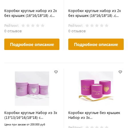
Коробки круглые набор из 2х
Коробки круглые набор из 2х
без крышек (16*16/18*18) .с
без крышек (16*16/18*18) .с
тиснением "Я люблю тебя,
тиснением "Я люблю тебя,
мама" розовый
мама" персик
Рейтинг:
Рейтинг:
0 отзывов
0 отзывов
Подробное описание
Подробное описание
Коробки круглые Набор из 3х
Коробки круглые без крышек
(13*13/16*16/18*18) с
Набор из 3х
тиснением "Пожелания"
(13*13/16*16/18*18) с
Цена при заказе от 200.000 руб
розовая гвоздика
тиснением "Пожелания" яркая
Рейтинг: