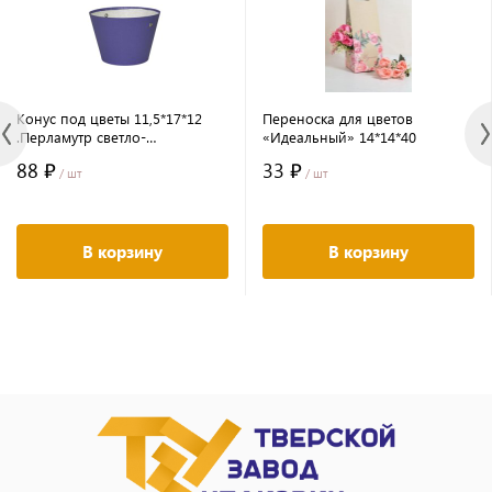
Конус под цветы 11,5*17*12
Переноска для цветов
.Перламутр светло-
«Идеальный» 14*14*40
фиолетовый
88 ₽
33 ₽
/ шт
/ шт
В корзину
В корзину