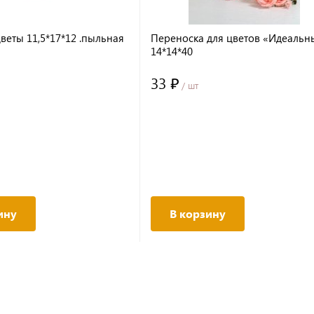
веты 11,5*17*12 .пыльная
Переноска для цветов «Идеальн
14*14*40
33 ₽
/ шт
ину
В корзину