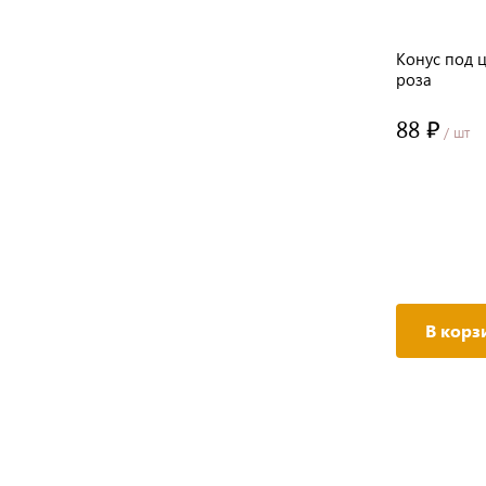
Конус под ц
роза
88 ₽
/ шт
В корз