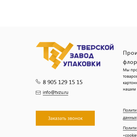
Прои
флор
Мы про
товаро
8 905 129 15 15
картон
нашим 
info@tvzu.ru
Полити
данных
Заказать звонок
Полити
«cookie