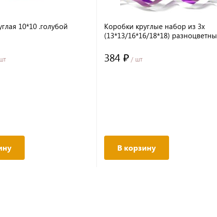
глая 10*10 .голубой
Коробки круглые набор из 3х
(13*13/16*16/18*18) разноцветн
Сирень
384 ₽
шт
/ шт
ину
В корзину