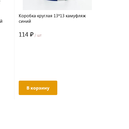
Коробка круглая 13*13 камуфляж
Коробка кр
ый
синий
самый" рис
белом
114 ₽
114 ₽
/ шт
/ шт
В корзину
В корз