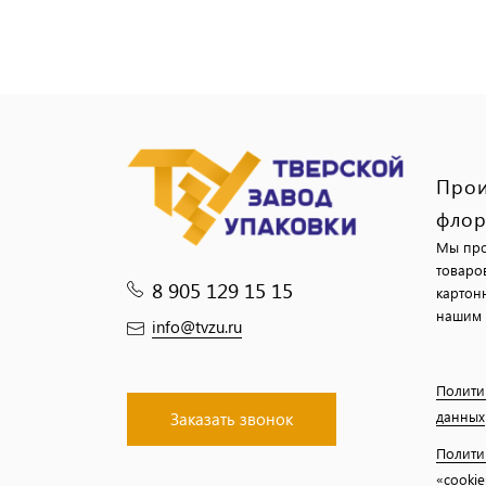
Прои
флор
Мы про
товаро
8 905 129 15 15
картон
нашим 
info@tvzu.ru
Полити
данных
Заказать звонок
Полити
«cookie