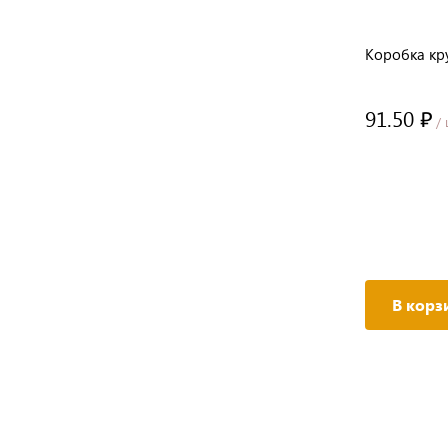
ж
Коробка круглая 13*13 "Самый
Коробка кру
самый" рисунок черный/красный на
белом
114 ₽
91.50 ₽
/ шт
/ 
В корзину
В корз