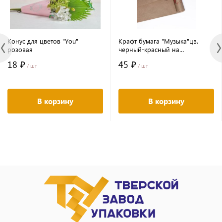
Конус для цветов "You"
Крафт бумага "Музыка"цв.
розовая
черный-красный на
коричневом фоне
18 ₽
45 ₽
720мм/60гр/60мкр/8,5м± 5%
/ шт
/ шт
В корзину
В корзину