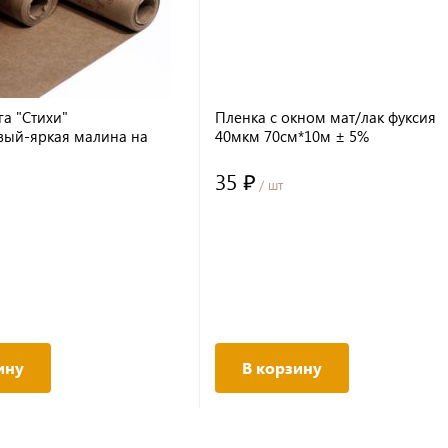
га "Стихи"
Пленка с окном мат/лак фуксия
вый-яркая малина на
40мкм 70см*10м ± 5%
м фоне
/60мкр/8,5м± 5%
35 ₽
/ шт
ину
В корзину