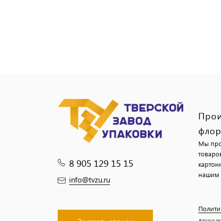
Прои
флор
Мы про
товаро
8 905 129 15 15
картон
нашим 
info@tvzu.ru
Полити
данных