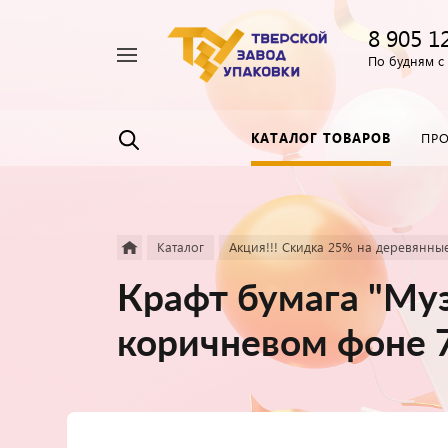
8 905 1
Например,
По будням с 
Пленка
Найти
везде
прозрачная
КАТАЛОГ ТОВАРОВ
ПР
Каталог
Акция!!! Скидка 25% на деревянны
Крафт бумага "Му
коричневом фоне 