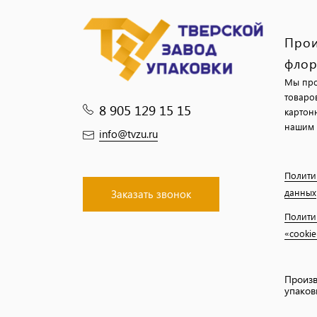
Прои
флор
Мы про
товаро
8 905 129 15 15
картон
нашим 
info@tvzu.ru
Полити
данных
Заказать звонок
Полити
«cookie
Произв
упаков