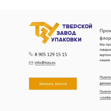
Прои
флор
Мы про
товаро
8 905 129 15 15
картон
нашим 
info@tvzu.ru
Полити
данных
Заказать звонок
Полити
«cookie