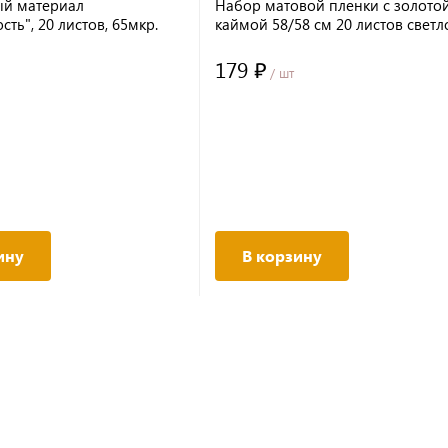
ый материал
Набор матовой пленки с золото
ть", 20 листов, 65мкр.
каймой 58/58 см 20 листов светл
 бежевый
розовый
179 ₽
/ шт
ину
В корзину