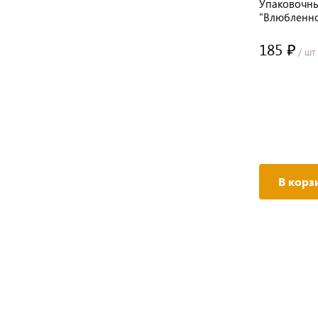
Упаковочн
"Влюбленнос
58cm*58cm,
185 ₽
/ шт
В корз