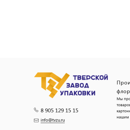
Прои
флор
Мы про
товаро
8 905 129 15 15
картон
нашим 
info@tvzu.ru