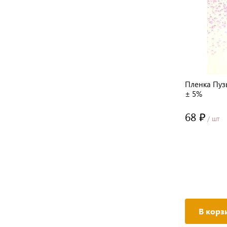
Пленка Рамка мятная 60см*400гр ±
Пленка Пуз
5%
± 5%
125 ₽
68 ₽
/ шт
/ шт
В корзину
В корз