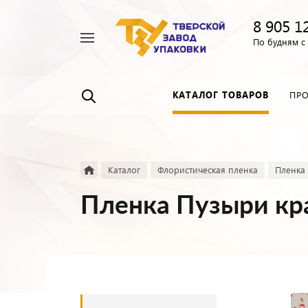
8 905 1
Например,
По будням с 
Пленка
Найти
везде
прозрачная
КАТАЛОГ ТОВАРОВ
ПР
Каталог
Флористическая пленка
Пленка
Пленка Пузыри кр