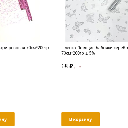
ыри розовая 70см*200гр
Пленка Летящие Бабочки сереб
70см*200гр ± 5%
68 ₽
/ шт
ину
В корзину