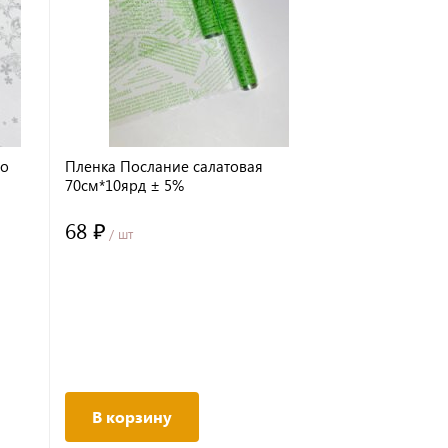
ро
Пленка Послание салатовая
Пленка Рам
70см*10ярд ± 5%
5%
68 ₽
125 ₽
/ шт
/ шт
В корзину
В корз