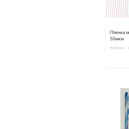
Пленка м
50мкм
Рейтинг: