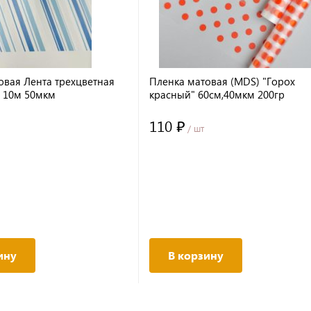
овая Лента трехцветная
Пленка матовая (MDS) "Горох
 10м 50мкм
красный" 60см,40мкм 200гр
110 ₽
/ шт
ину
В корзину