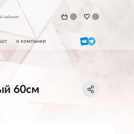
й кабинет
БОТ
О КОМПАНИИ
ый 60см