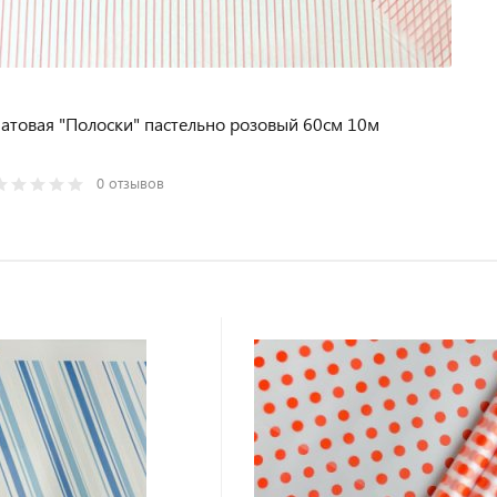
атовая "Полоски" пастельно розовый 60см 10м
0 отзывов