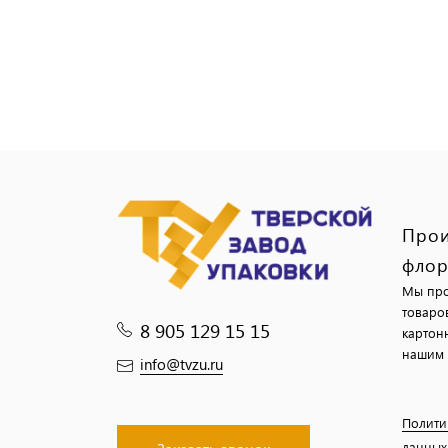
Прои
флор
Мы про
товаро
8 905 129 15 15
картон
нашим 
info@tvzu.ru
Полити
данных