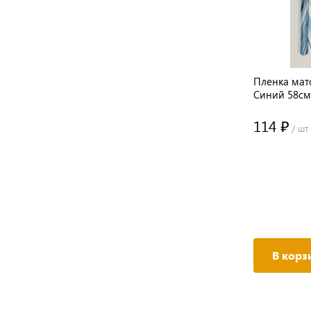
Пленка мат
Синий 58см
114 ₽
/ шт
В корз