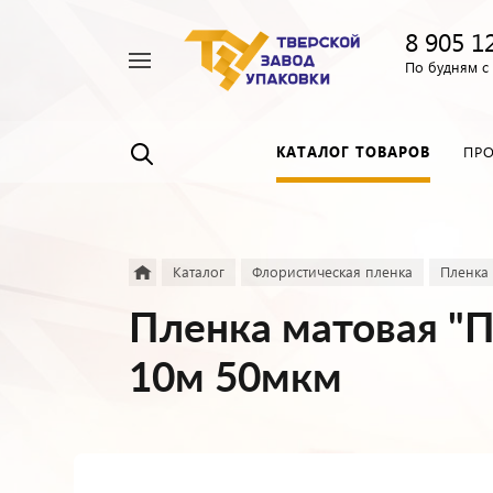
8 905 1
Например,
По будням с 
Пленка
Найти
везде
прозрачная
КАТАЛОГ ТОВАРОВ
ПР
Каталог
Флористическая пленка
Пленка 
Пленка матовая "П
10м 50мкм