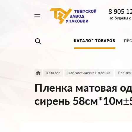
8 905 1
Например,
По будням с 
Пленка
Найти
везде
прозрачная
КАТАЛОГ ТОВАРОВ
ПР
Каталог
Флористическая пленка
Пленка
Пленка матовая од
сирень 58см*10м