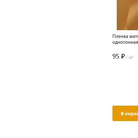
Пленка мат
однотонна
48см*10м±
95 ₽
/ шт
В корз