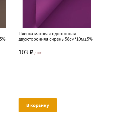
Пленка матовая однотонная
±5%
двухсторонняя сирень 58см*10м±5%
65мкм
103 ₽
/ шт
В корзину