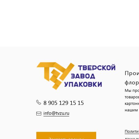
Прои
флор
Мы про
товаро
8 905 129 15 15
картон
нашим 
info@tvzu.ru
Полити
данных