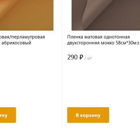
овая/перламутровая
Пленка матовая однотонная
я абрикосовый
двухсторонняя мокко 58см*30м
5% 65мкм
65мкм
290 ₽
/ шт
ину
В корзину