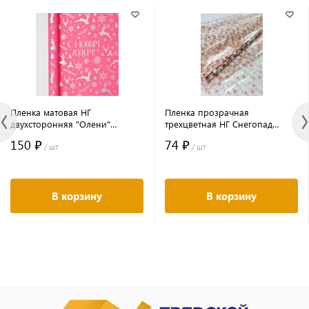
Пленка матовая НГ
Пленка прозрачная
двухсторонняя "Олени"
трехцветная НГ Снегопад
розовый яркий 58см*10м±5%
красный/золотой/белый
150 ₽
74 ₽
50мкр
68см*200гр ± 5%
/ шт
/ шт
В корзину
В корзину