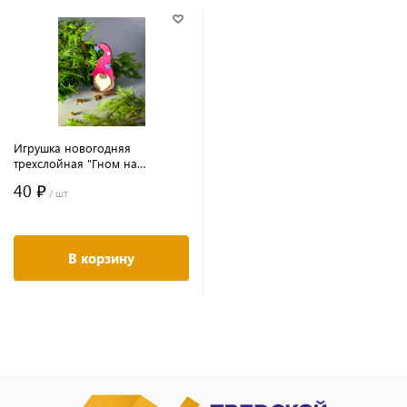
Игрушка новогодняя
трехслойная "Гном на
подставке" красный 58*123 мм
40 ₽
/ шт
В корзину