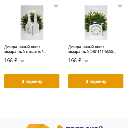
Декоративный ящик
Декоративный ящик
квадратный с высокой
квадратный 140*125*h300
ручкой140*125*h300 Елочка
Снежинки т.синий
168 ₽
168 ₽
белый
/ шт
/ шт
В корзину
В корзину