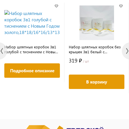
Набор шляпных коробок 3в1
Набор шляпных коробок без
голубой с тиснением с Новым
крышек 3в1 белый с
Годом
тиснением С Новым Годом
319 ₽
золото,18*18/16*16/13*13
золото13*13*/16*16/18*18
/ шт
Подробное описание
В корзину