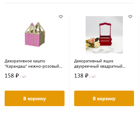
Декоративное кашпо
Декоративный ящик
"Карандаш" нежно-розовый
двухреечный квадратный
19,5*14*13,5 см
140*125*h240 Красный
158 ₽
138 ₽
/ шт
/ шт
В корзину
В корзину