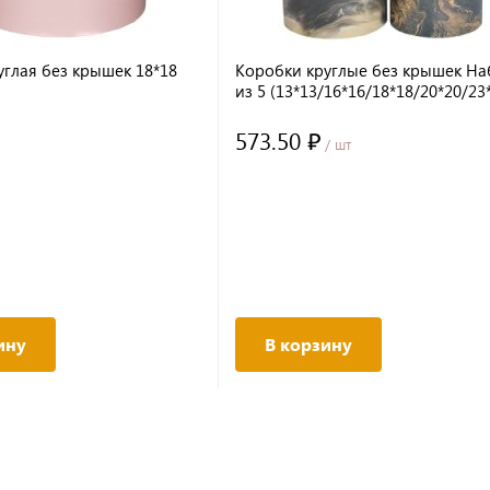
углая без крышек 18*18
Коробки круглые без крышек На
из 5 (13*13/16*16/18*18/20*20/23
"Поздравляю"
573.50 ₽
/ шт
ину
В корзину