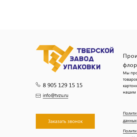
Прои
флор
Мы про
товаро
8 905 129 15 15
картон
нашим 
info@tvzu.ru
Полити
данных
Заказать звонок
Полити