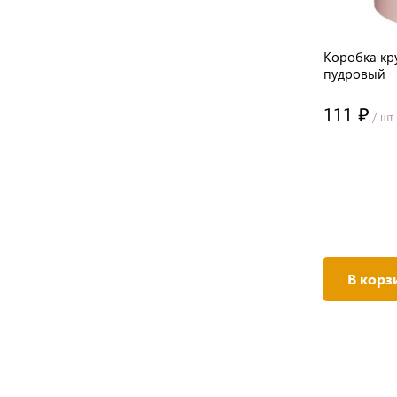
Коробка кр
пудровый
111 ₽
/ шт
В корз