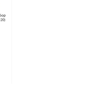
бор
*20)