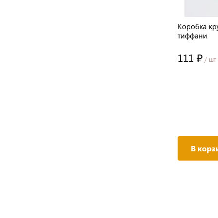
Коробка кр
тиффани
111 ₽
/ шт
В корз