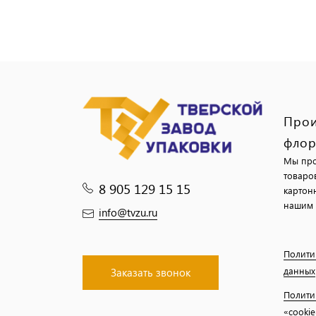
Прои
флор
Мы про
товаро
8 905 129 15 15
картон
нашим 
info@tvzu.ru
Полити
данных
Заказать звонок
Полити
«cookie