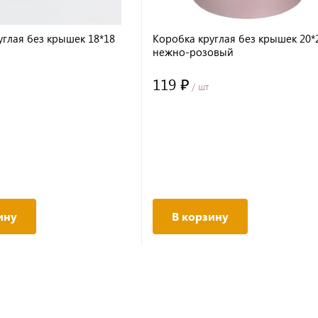
углая без крышек 18*18
Коробка круглая без крышек 20*
нежно-розовый
119 ₽
/ шт
ину
В корзину