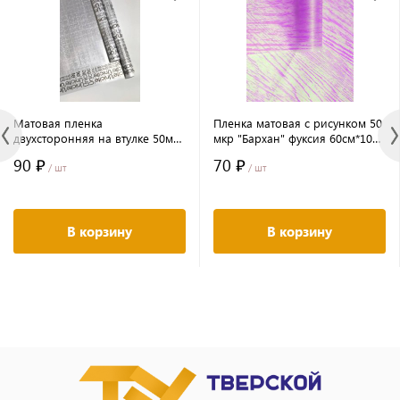
Матовая пленка
Пленка матовая с рисунком 50
двухсторонняя на втулке 50мкр
мкр "Бархан" фуксия 60см*10
Перламутр белый/Буквы
ярд ± 5%
90 ₽
70 ₽
черный 60 см*10 ярд ± 5%
/ шт
/ шт
В корзину
В корзину