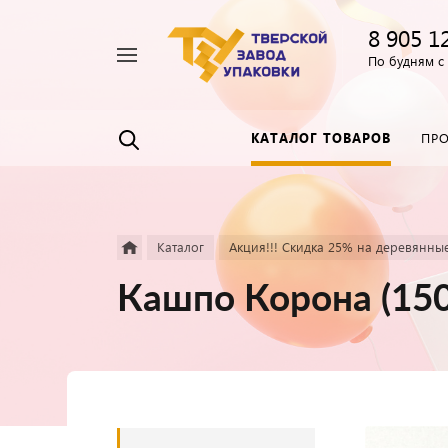
8 905 1
Например,
По будням с 
Пленка
Найти
везде
прозрачная
КАТАЛОГ ТОВАРОВ
ПР
Каталог
Акция!!! Скидка 25% на деревянны
Кашпо Корона (15