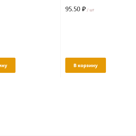
перламутр 48см*13м±5% 50мкр
95.50 ₽
/ шт
ину
В корзину