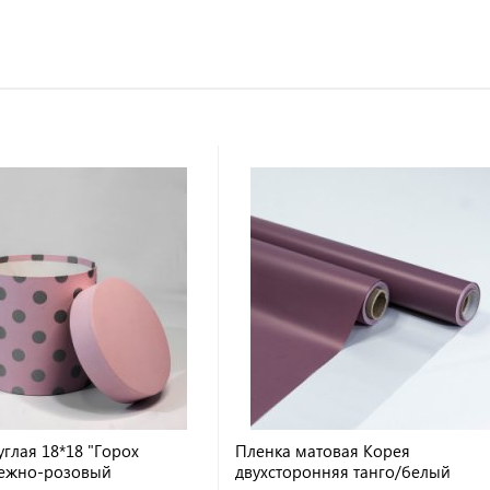
глая 18*18 "Горох
Пленка матовая Корея
нежно-розовый
двухсторонняя танго/белый