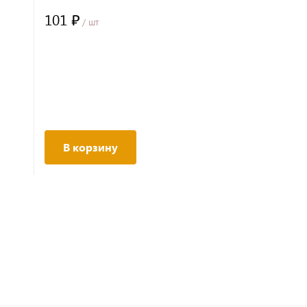
золотисто-желтый/бежевый
101 ₽
/ шт
В корзину