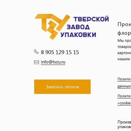
Прои
флор
Мы про
товаро
8 905 129 15 15
картон
нашим 
info@tvzu.ru
Полити
данных
Заказать звонок
Полити
«cookie
Произв
упаков