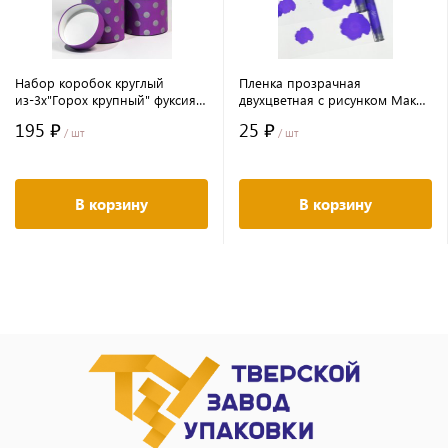
Набор коробок круглый
Пленка прозрачная
из-3х"Горох крупный" фуксия
двухцветная с рисунком Маки
(13*13/16*16/18*18)
бело-сиреневая 70см*10ярд ±
195 ₽
25 ₽
5%
/ шт
/ шт
В корзину
В корзину