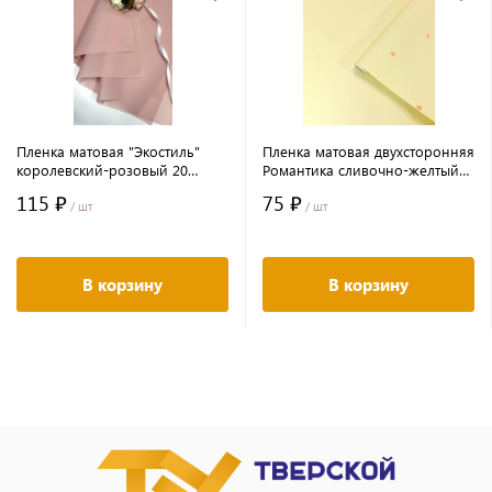
Пленка матовая "Экостиль"
Пленка матовая двухсторонняя
королевский-розовый 20
Романтика сливочно-желтый
листов 58*58см 50мкм
10 листов 58*58 65мкр
115 ₽
75 ₽
/ шт
/ шт
В корзину
В корзину