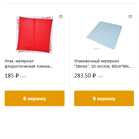
Упак. материал
Упаковочный материал
флористическая пленка
"Stereo", 10 листов, 60cm*60cm,
"Цветочная вуаль" 58*58 см. 20
цв. голубой
185 ₽
283.50 ₽
листов красный
/ шт
/ шт
В корзину
В корзину